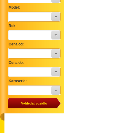
Model:
Rok:
Cena od:
Cena do:
Karoserie: