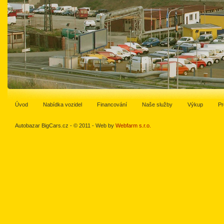
Úvod
Nabídka vozidel
Financování
Naše služby
Výkup
Pr
Autobazar BigCars.cz - © 2011 - Web by
Webfarm s.r.o.