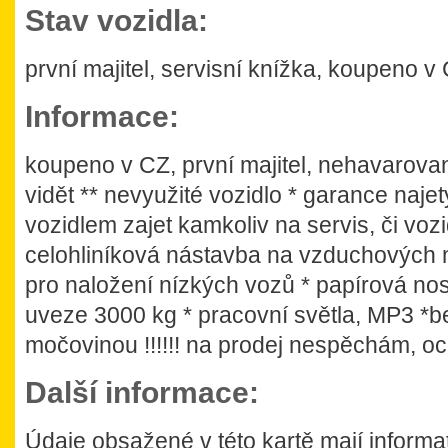
Stav vozidla:
první majitel, servisní knížka, koupeno 
Informace:
koupeno v CZ, první majitel, nehavarova
vidět ** nevyužité vozidlo * garance naje
vozidlem zajet kamkoliv na servis, či vozi
celohliníková nástavba na vzduchových 
pro naložení nízkých vozů * papírová no
uveze 3000 kg * pracovní světla, MP3 *be
močovinou !!!!!! na prodej nespěchám, oc
Další informace:
Údaje obsažené v této kartě mají informati