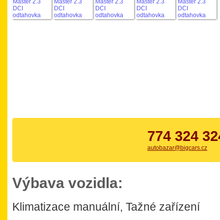
774 324 32
autobazar@bigcars.cz
Výbava vozidla:
Klimatizace manuální, Tažné zařízení