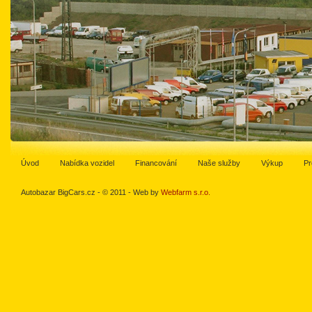
Úvod
Nabídka vozidel
Financování
Naše služby
Výkup
Pr
Autobazar BigCars.cz - © 2011 - Web by
Webfarm s.r.o.