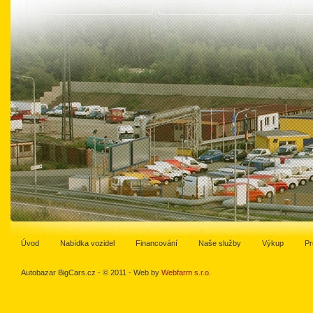
Úvod
Nabídka vozidel
Financování
Naše služby
Výkup
Pr
Autobazar BigCars.cz - © 2011 - Web by
Webfarm s.r.o.