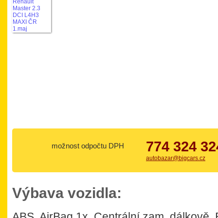
774 324 32
možnost odpočtu DPH
autobazar@bigcars.cz
Výbava vozidla:
ABS, AirBag 1x, Centrální zam. dálkově, E