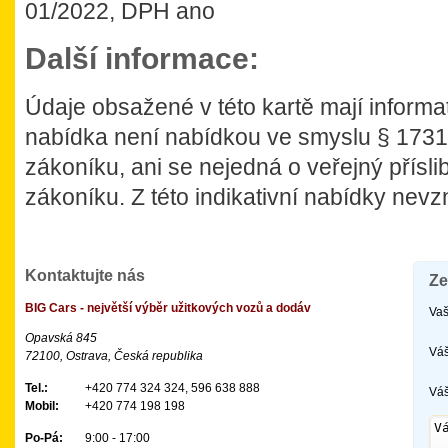
01/2022, DPH ano
Další informace:
Údaje obsažené v této kartě mají informati
nabídka není nabídkou ve smyslu § 173
zákoníku, ani se nejedná o veřejný přísl
zákoníku. Z této indikativní nabídky nev
Kontaktujte nás
Ze
BIG Cars - největší výběr užitkových vozů a dodáv
Vaš
Opavská 845
Váš
72100, Ostrava, Česká republika
Tel.:
+420 774 324 324, 596 638 888
Váš
Mobil:
+420 774 198 198
Po-Pá:
9:00 - 17:00