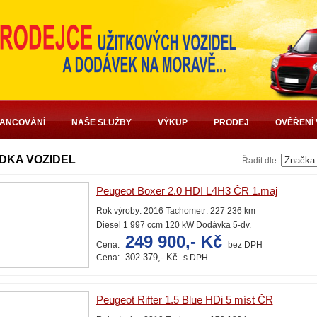
NANCOVÁNÍ
NAŠE SLUŽBY
VÝKUP
PRODEJ
OVĚŘENÍ 
DKA VOZIDEL
Řadit dle:
Peugeot Boxer 2.0 HDI L4H3 ČR 1.maj
Rok výroby: 2016 Tachometr: 227 236 km
Diesel 1 997 ccm 120 kW Dodávka 5-dv.
249 900,- Kč
Cena:
bez DPH
302 379,- Kč
Cena:
s DPH
Peugeot Rifter 1.5 Blue HDi 5 míst ČR