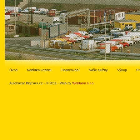
Úvod
Nabídka vozidel
Financování
Naše služby
Výkup
Pr
Autobazar BigCars.cz - © 2011 - Web by
Webfarm s.r.o.