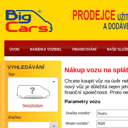
ÚVOD
NABÍDKA VOZIDEL
FINANCOVÁNÍ
NAŠE SLUŽ
VYHLEDÁVÁNÍ
Nákup vozu na splá
Typ:
Chcete koupit vůz na úvěr ne
nový vůz je důležitá nejen jeh
finanční společnosti. Proto n
Parametry vozu
Nerozhoduje
Značka vozidla*:
Značka:
Model vozidla*: