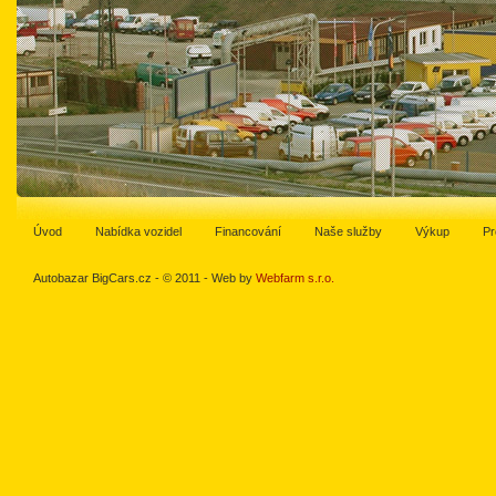
Úvod
Nabídka vozidel
Financování
Naše služby
Výkup
Pr
Autobazar BigCars.cz - © 2011 - Web by
Webfarm s.r.o.