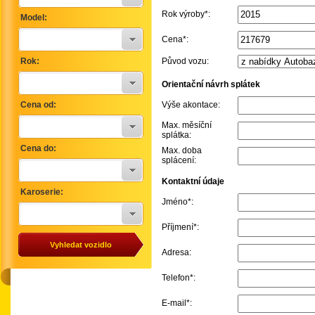
Rok výroby*:
Model:
Cena*:
Původ vozu:
Rok:
Orientační návrh splátek
Výše akontace:
Cena od:
Max. měsíční
splátka:
Cena do:
Max. doba
splácení:
Kontaktní údaje
Karoserie:
Jméno*:
Příjmení*:
Adresa:
Telefon*:
E-mail*: